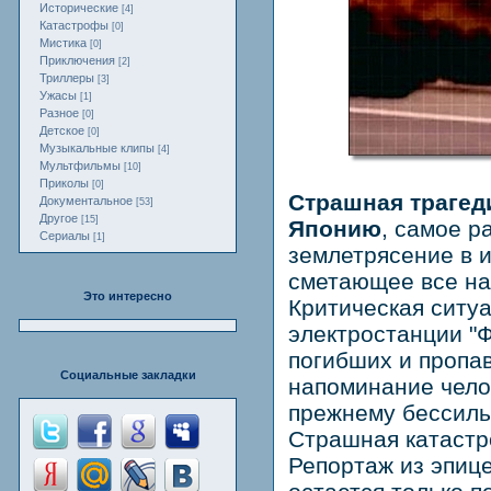
Исторические
[4]
Катастрофы
[0]
Мистика
[0]
Приключения
[2]
Триллеры
[3]
Ужасы
[1]
Разное
[0]
Детское
[0]
Музыкальные клипы
[4]
Мультфильмы
[10]
Приколы
[0]
Страшная трагед
Документальное
[53]
Другое
[15]
Японию
, самое 
Сериалы
[1]
землетрясение в 
сметающее все на
Это интересно
Критическая ситу
электростанции "Ф
погибших и пропав
Социальные закладки
напоминание челов
прежнему бессиль
Страшная катастр
Репортаж из эпиц