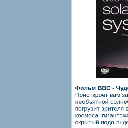
Фильм BBC - Чуд
Приоткроет вам з
необъятной солне
погрузит зрителя 
космоса: гигантск
скрытый подо льд