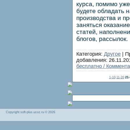
курса, помимо уже
будете обладать 
производства и п
заняться оказание
статей, наполнен
блогов, рассылок.
Категория:
Другое
| П
добавления:
26.11.20
бесплатно / Коммента
1-10
11-20
21-
Copyright soft-plus.ucoz.ru © 2026