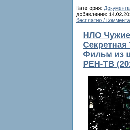
Категория:
Документа
добавления:
14.02.20
бесплатно / Коммента
НЛО Чужие 
Секретная 
Фильм из ц
РЕН-ТВ (20