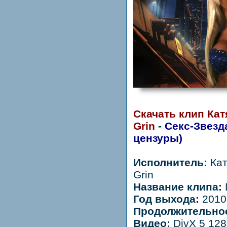
Скачать клип Кат
Grin
-
Секс-Звезда
цензуры)
Исполнитель:
Кат
Grin
Название клипа:
Год выхода:
2010
Продолжительно
Видео:
DivX 5 128