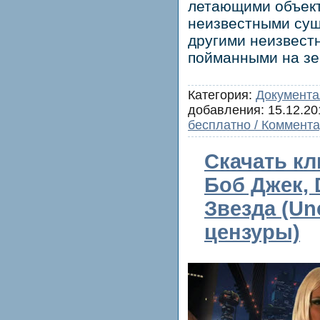
летающими объект
неизвестными сущ
другими неизвест
пойманными на зе
Категория:
Документа
добавления:
15.12.20
бесплатно / Коммента
Скачать кл
Боб Джек, D
Звезда (Un
цензуры)