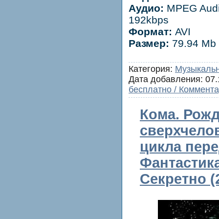
Аудио:
MPEG Audio
192kbps
Формат:
AVI
Размер:
79.94 Mb
Категория:
Музыкаль
Дата добавления:
07.
бесплатно / Коммента
Кома. Рож
сверхчелов
цикла пере
Фантастик
Секретно (