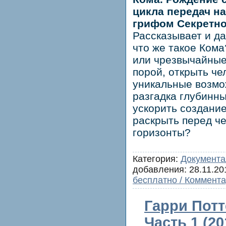
цикла передач н
грифом Секретно 
Рассказывает и да
что же такое Кома
или чрезвычайные
порой, открыть че
уникальные возмо
разгадка глубинны
ускорить создание
раскрыть перед ч
горизонты?
Категория:
Документа
добавления:
28.11.20
бесплатно / Коммента
Гарри Потт
Часть 1 (2