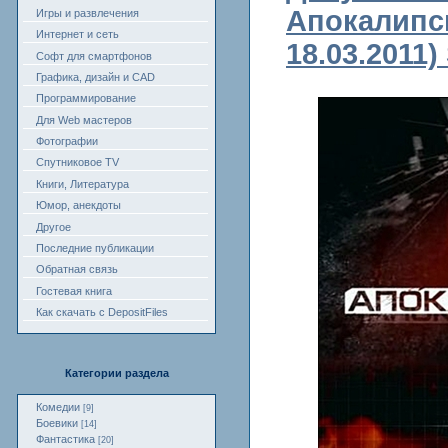
Апокалипс
Игры и развлечения
Интернет и сеть
18.03.2011)
Софт для смартфонов
Графика, дизайн и CAD
Программирование
Для Web мастеров
Фотографии
Спутниковое TV
Книги, Литература
Юмор, анекдоты
Другое
Последние публикации
Обратная связь
Гостевая книга
Как скачать с DepositFiles
Категории раздела
Комедии
[9]
Боевики
[14]
Фантастика
[20]