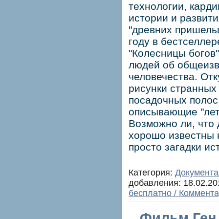
технологии, кард
истории и развит
"древних пришельц
году в бестселле
"Колесницы богов
людей об общеизв
человечества. От
рисунки странных 
посадочных полос 
описывающие "лет
Возможно ли, что
хорошо известны 
просто загадки ис
Категория:
Документа
добавления:
18.02.20
бесплатно / Коммента
Фильм Ген 