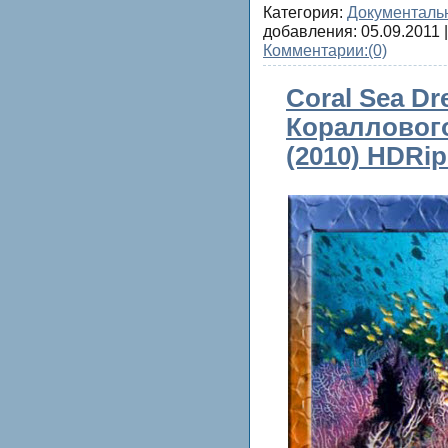
Категория:
Документаль
добавления:
05.09.2011
|
Комментарии:
(0)
Coral Sea Dr
Коралловог
(2010) HDRip