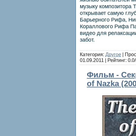
музыку композитора 
открывает самую глу
Барьерного Рифа, Ни
Кораллового Рифа П
видео для релаксации
забот.
Категория:
Другое
| Прос
01.09.2011
| Рейтинг: 0.0/
Фильм - Секр
of Nazka (20