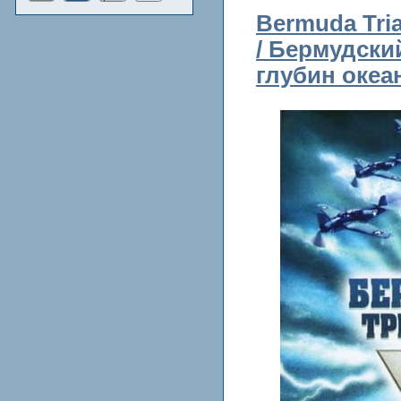
Bermuda Tria
/ Бермудски
глубин океа