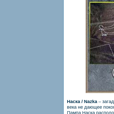
Наска / Nazka
– загад
века не дающее поко
Пампа Наска располож