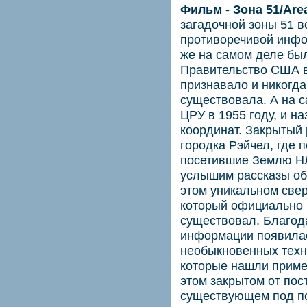
Фильм - Зона 51/Are
загадочной зоны 51 в
противоречивой инфор
же на самом деле был
Правительство США в
признавало и никогда 
существовала. А на 
ЦРУ в 1955 году, и н
координат. Закрытый 
городка Рэйчел, где 
посетившие Землю Н
услышим рассказы об
этом уникальном све
который официально н
существовал. Благод
информации появилас
необыкновенных техн
которые нашли приме
этом закрытом от пос
существующем под по