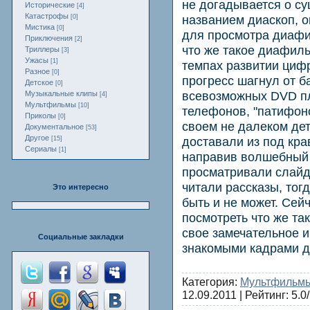
не догадывается о с
Исторические
[4]
Катастрофы
названием диаскоп, 
[0]
Мистика
[0]
для просмотра диафи
Приключения
[2]
что же такое диафиль
Триллеры
[3]
Ужасы
[1]
темпах развитии цифр
Разное
[0]
прогресс шагнул от 
Детское
[0]
всевозможных DVD п
Музыкальные клипы
[4]
Мультфильмы
[10]
телефонов, "патифоно
Приколы
[0]
своем не далеком дет
Документальное
[53]
Другое
доставали из под кра
[15]
Сериалы
[1]
направив волшебный 
просматривали слайд
читали рассказы, тог
Это интересно
быть и не может. Сей
посмотреть что же та
свое замечательное и
Социальные закладки
знакомыми кадрами 
Категория:
Мультфильм
12.09.2011
| Рейтинг: 5.0/