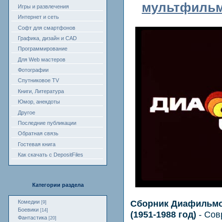
мультфильма
Игры и развлечения
Интернет и сеть
Софт для смартфонов
Графика, дизайн и CAD
Программирование
Для Web мастеров
Фотографии
Спутниковое TV
Книги, Литература
Юмор, анекдоты
Другое
Последние публикации
Обратная связь
Гостевая книга
Как скачать с DepositFiles
Категории раздела
Сборник Диафильмо
Комедии
[9]
Боевики
[14]
(1951-1988 год)
- Cо
Фантастика
[20]