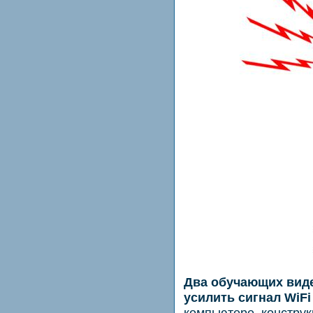
Два обучающих виде
усилить сигнал WiFi
компьютере, констру