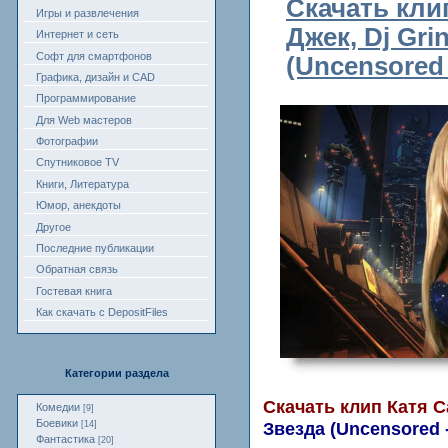
Скачать кли
Игры и развлечения
Джек, Dj Gri
Интернет и сеть
Софт для смартфонов
(Uncensored
Графика, дизайн и CAD
Программирование
Для Web мастеров
Фотографии
Спутниковое TV
Книги, Литература
Юмор, анекдоты
Другое
Последние публикации
Обратная связь
Гостевая книга
Как скачать с DepositFiles
Категории раздела
Скачать клип Катя Са
Комедии
[9]
Боевики
Звезда (Uncensored 
[14]
Фантастика
[20]