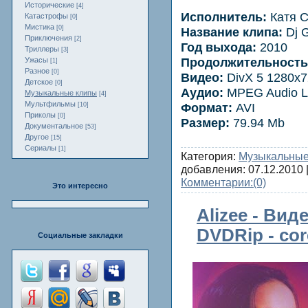
Исторические
[4]
Исполнитель:
Катя С
Катастрофы
[0]
Мистика
[0]
Название клипа:
Dj G
Приключения
[2]
Год выхода:
2010
Триллеры
[3]
Продолжительность
Ужасы
[1]
Разное
[0]
Видео:
DivX 5 1280x7
Детское
[0]
Аудио:
MPEG Audio La
Музыкальные клипы
[4]
Мультфильмы
Формат:
AVI
[10]
Приколы
[0]
Размер:
79.94 Mb
Документальное
[53]
Другое
[15]
Сериалы
[1]
Категория:
Музыкальные
добавления:
07.12.2010
|
Комментарии:
(0)
Это интересно
Alizee - Вид
DVDRip - cor
Социальные закладки