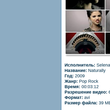
Исполнитель:
Selena
Название:
Naturally
Год:
2009
Жанр:
Pop Rock
Время:
00:03:12
Разрешение видео:
6
Формат:
avi
Размер файла:
39 M