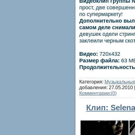
Видеоклип группы Ni
прост, две совершен
по супермаркету!
Дополнительно выло
самом деле снимали 
девушек одели стринг
заклеили черным ско
Видео:
720х432
Размер файла:
63 M
Продолжительность
Категория:
Музыкальные
добавления:
27.05.2010
|
Комментарии:
(0)
Клип: Selena