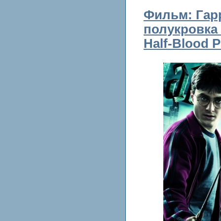
Фильм: Гар
полукровка /
Half-Blood 