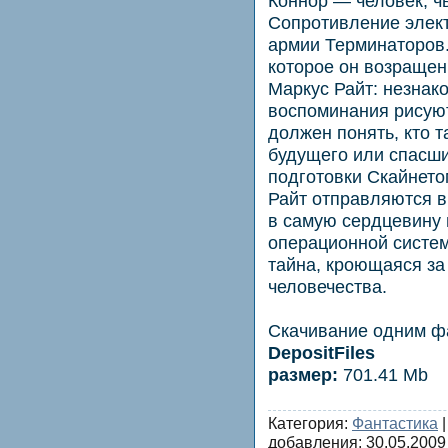
Коннор — человек, ч
Сопротивление элект
армии Терминаторов.
которое он возращен
Маркус Райт: незнак
воспоминания рисуют
должен понять, кто 
будущего или спасши
подготовки Скайнето
Райт отправляются в
в самую сердцевину
операционной систем
тайна, кроющаяся з
человечества.
Скачивание одним 
DepositFiles
размер:
701.41 Mb
Категория:
Фантастика
|
добавления:
30.05.2009