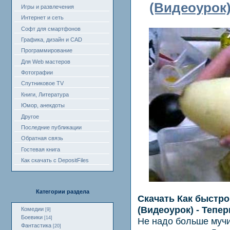
(Видеоурок
Игры и развлечения
Интернет и сеть
Софт для смартфонов
Графика, дизайн и CAD
Программирование
Для Web мастеров
Фотографии
Спутниковое TV
Книги, Литература
Юмор, анекдоты
Другое
Последние публикации
Обратная связь
Гостевая книга
Как скачать с DepositFiles
Категории раздела
Скачать Как быстро
(Видеоурок) -
Тепер
Комедии
[9]
Боевики
[14]
Не надо больше мучи
Фантастика
[20]