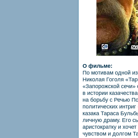
О фильме:
По мотивам одной из
Николая Гоголя «Тар
«Запорожской сечи» 
в истории казачеств
на борьбу с Речью П
политических интриг
казака Тараса Буль
личную драму. Его 
аристократку и хоче
чувством и долгом Т