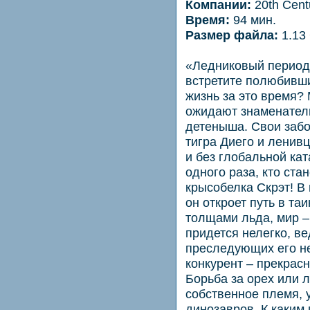
Компании:
20th Cent
Время:
94 мин.
Размер файла:
1.13
«Ледниковый период 
встретите полюбивши
жизнь за это время
ожидают знаменател
детеныша. Свои забо
тигра Диего и ленивц
и без глобальной ка
одного раза, кто ста
крысобелка Скрэт! В 
он откроет путь в та
толщами льда, мир –
придется нелегко, в
преследующих его не
конкурент – прекрасн
Борьба за орех или 
собственное племя, 
динозавров. К каким