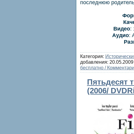
последнюю родител
Фор
Кач
Видео
:
Аудио
: 
Раз
Категория:
Исторически
добавления:
20.05.2009
бесплатно / Комментари
Пятьдесят та
(2006/ DVDR