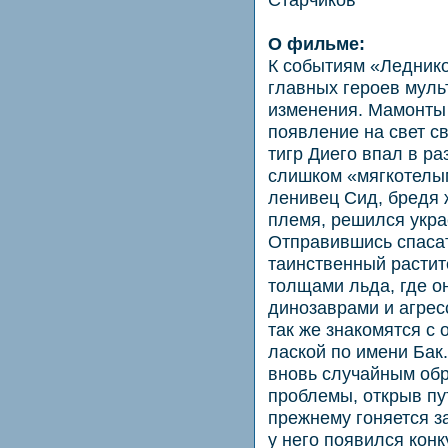
О фильме:
К событиям «Леднико
главных героев мул
изменения. Мамонты
появление на свет с
тигр Диего впал в ра
слишком «мягкотелым
ленивец Сид, бредя 
племя, решился укра
Отправившись спасат
таинственный растит
толщами льда, где о
динозаврами и агрес
так же знакомятся с
лаской по имени Бак
вновь случайным обр
проблемы, открыв пу
прежнему гоняется за
у него появился кон