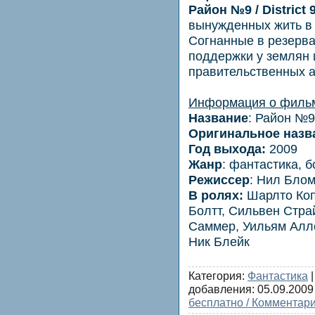
Район №9 / District 
вынужденных жить в 
Согнанные в резерва
поддержки у землян и
правительственных а
Информация о филь
Название
: Район №9
Оригинальное назв
Год выхода:
2009
Жанр
: фантастика, 
Режиссер
: Нил Бло
В ролях:
Шарлто Коп
Болтт, Сильвен Стра
Саммер, Уильям Алле
Ник Блейк
Категория:
Фантастика
|
добавления:
05.09.2009
бесплатно / Комментари