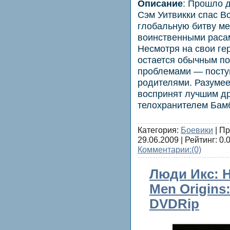
Описание
: Прошло д
Сэм Уитвикки спас В
глобальную битву м
воинственными раса
Несмотря на свои ге
остается обычным п
проблемами — посту
родителями. Разумее
воспринят лучшим д
телохранителем Бам
Категория:
Боевики
| Пр
29.06.2009
| Рейтинг: 0.0
Комментарии:
(0)
Люди Икс: Н
Men Origins:
DVDRip