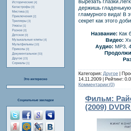
вырезать глазки.Легк
Исторические
[4]
держишь гладенькую,
Катастрофы
[0]
Мистика
[0]
гламурного вида! В 
Приключения
[2]
секрет как этого доби
Триллеры
[3]
Ужасы
[1]
Разное
[0]
Название:
Как б
Детское
[0]
Видео:
Xv
Музыкальные клипы
[4]
Мультфильмы
[10]
Аудио:
MP3, 4
Приколы
[0]
Продолжи
Документальное
[53]
Ра
Другое
[15]
Сериалы
[1]
Категория:
Другое
| Про
14.11.2009
| Рейтинг: 0.0
Это интересно
Комментарии:
(0)
Фильм: Район
Социальные закладки
(2009) DVDRi