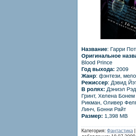
Название
: Гарри По
Оригинальное назв
Blood Prince
Год выхода:
2009
Жанр
: фэнтези, мел
Режиссер
: Дэвид Йэ
В ролях:
Дэниэл Рэд
Гринт, Хелена Бонем
Рикман, Оливер Фел
Линч, Бонни Райт
Размер:
1,398 MB
Категория:
Фантастика
|