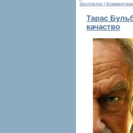
бесплатно / Комментари
Тарас Бульб
качаство