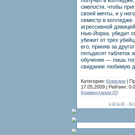
получал в колледже,
смелости, чтобы при
своей мечты, и у нег
семестр в колледже.
агрессивной девице
Нью-Йорка, убедит св
убежит от трех убийц
его, приняв за друго
пятьдесят таблеток э
обучение — лишь тог
свидание любимую д
Категория:
Комедии
| П
17.05.2009
| Рейтинг: 0.0
Комментарии:
(0)
1-10
11-20
...
81-