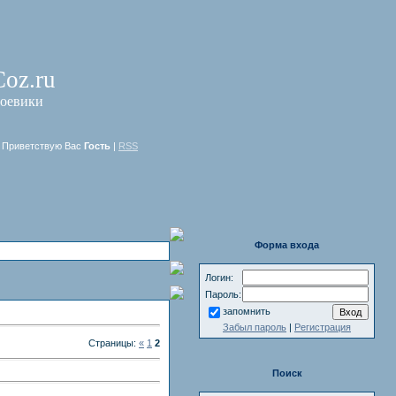
Coz.ru
Боевики
Приветствую Вас
Гость
|
RSS
Форма входа
Логин:
Пароль:
запомнить
Забыл пароль
|
Регистрация
Страницы:
«
1
2
Поиск