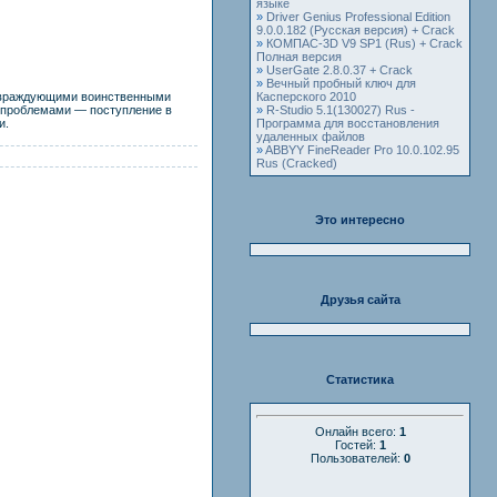
языке
»
Driver Genius Professional Edition
9.0.0.182 (Русская версия) + Crack
»
КОМПАС-3D V9 SP1 (Rus) + Crack
Полная версия
»
UserGate 2.8.0.37 + Crack
»
Вечный пробный ключ для
ду враждующими воинственными
Касперского 2010
 проблемами — поступление в
»
R-Studio 5.1(130027) Rus -
и.
Программа для восстановления
удаленных файлов
»
ABBYY FineReader Pro 10.0.102.95
Rus (Cracked)
Это интересно
Друзья сайта
Статистика
Онлайн всего:
1
Гостей:
1
Пользователей:
0