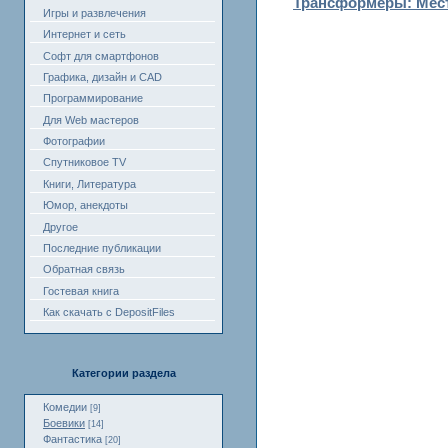
Трансформеры: Месть 
Игры и развлечения
Интернет и сеть
Софт для смартфонов
Графика, дизайн и CAD
Программирование
Для Web мастеров
Фотографии
Спутниковое TV
Книги, Литература
Юмор, анекдоты
Другое
Последние публикации
Обратная связь
Гостевая книга
Как скачать с DepositFiles
Категории раздела
Комедии
[9]
Боевики
[14]
Фантастика
[20]