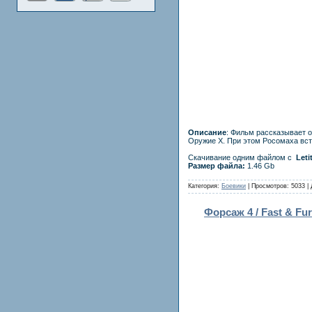
Описание
: Фильм рассказывает 
Оружие Х. При этом Росомаха вст
Скачивание одним файлом с
Leti
Размер файла:
1.46 Gb
Категория:
Боевики
| Просмотров: 5033 |
Форсаж 4 / Fast & Fu