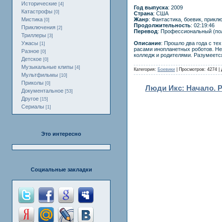
Исторические
[4]
Год выпуска
: 2009
Катастрофы
[0]
Страна
: США
Жанр
: Фантастика, боевик, прикл
Мистика
[0]
Продолжительность
: 02:19:46
Приключения
[2]
Перевод
: Профессиональный (по
Триллеры
[3]
Описание
: Прошло два года с т
Ужасы
[1]
расами инопланетных роботов. Н
Разное
[0]
колледж и родителями. Разумеетс
Детское
[0]
Музыкальные клипы
[4]
Категория:
Боевики
| Просмотров: 4274 |
Мультфильмы
[10]
Приколы
[0]
Люди Икс: Начало. Ро
Документальное
[53]
Другое
[15]
Сериалы
[1]
Это интересно
Социальные закладки