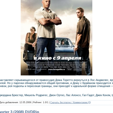
 заставляет скрывающегося от правосудия Дома Торетто вернуться в Лос-Анджелес, в
илой. Но у парочки обнаруживается общий противник, и Дому с Брайаном приходится 
онвои, роя подкопы и пересекая границы, они приходят к идеальной форме отмщения —
 Джордана Брюстер, Мишель Родригес, Джон Ортиз, Лас Алонсо, Гал Гадот, Джек Конли,
 Дата добавления:
12.05.2009
| Рейтинг: 1.0/1 |
Скачать бесплатно / Комментарии:
(0)
orter 3 (2008) DVDRip