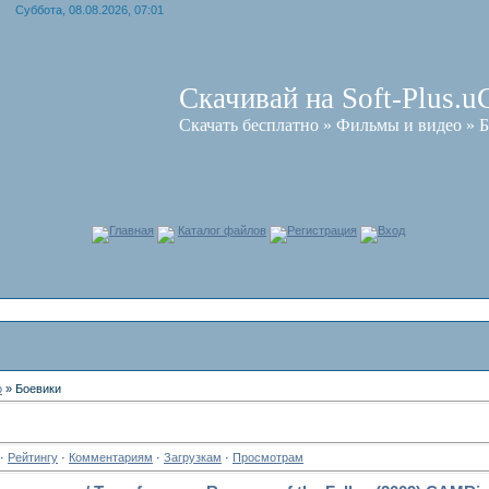
Суббота, 08.08.2026, 07:01
Скачивай на Soft-Plus.u
Скачать бесплатно » Фильмы и видео » 
Главная
Каталог файлов
Регистрация
Вход
о
» Боевики
·
Рейтингу
·
Комментариям
·
Загрузкам
·
Просмотрам