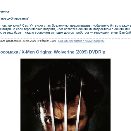
ючения
лное дублирование)
ех пор, как юный Сэм Уитвикки спас Вселенную, предотвратив глобальную битву меж
есмотря на свои героические подвиги, Сэм остается обычным подростком с обычными
я, отъезд будет тяжело воспринят лучшим другом, роботом — телохранителем Бамблб
 Дата добавления:
29.06.2009
| Рейтинг: 0.0/0 |
Скачать бесплатно / Комментарии:
(0)
сомаха / X-Men Origins: Wolverine (2009) DVDRip