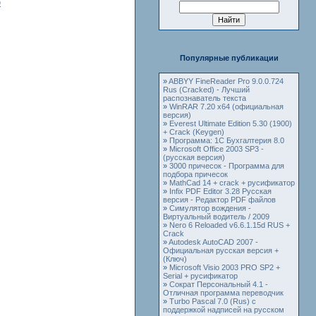
p
Популярные публикации
»
ABBYY FineReader Pro 9.0.0.724
Rus (Cracked) - Лучший
распознаватель текста
»
WinRAR 7.20 x64 (официальная
версия)
»
Everest Ultimate Edition 5.30 (1900)
+ Crack (Keygen)
»
Программа: 1С Бухгалтерия 8.0
»
Microsoft Office 2003 SP3 -
(русская версия)
»
3000 причесок - Программа для
подбора причесок
»
MathCad 14 + crack + русификатор
»
Infix PDF Editor 3.28 Русская
версия - Редактор PDF файлов
»
Симулятор вождения -
Виртуальный водитель / 2009
»
Nero 6 Reloaded v6.6.1.15d RUS +
Crack
»
Autodesk AutoCAD 2007 -
Официальная русская версия +
(Ключ)
»
Microsoft Visio 2003 PRO SP2 +
Serial + русификатор
»
Сократ Персональный 4.1 -
Отличная программа переводчик
»
Turbo Pascal 7.0 (Rus) с
поддержкой надписей на русском