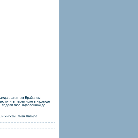
ражда с агентом Брайаном
заключить перемирие в надежде
 педали газа, вдавленной до
 Ши Уигхэм, Лиза Лапира