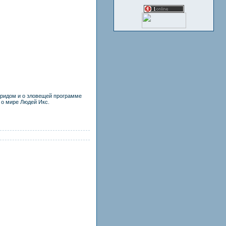
Кридом и о зловещей программе
 о мире Людей Икс.