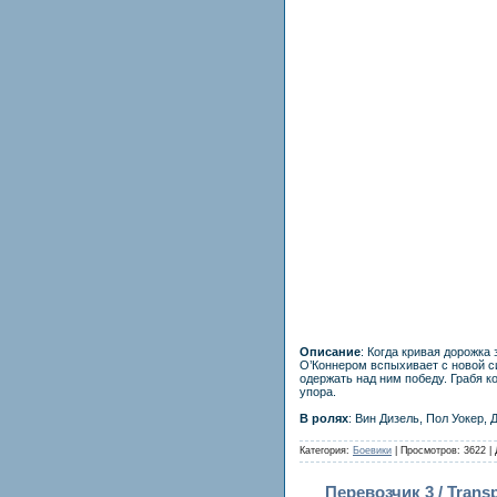
Описание
: Когда кривая дорожка
О’Коннером вспыхивает с новой с
одержать над ним победу. Грабя к
упора.
В ролях
: Вин Дизель, Пол Уокер,
Категория:
Боевики
| Просмотров: 3622 |
Перевозчик 3 / Transp