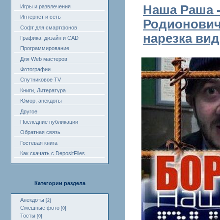
Наша Раша 
Игры и развлечения
Интернет и сеть
Родионович
Софт для смартфонов
нарезка вид
Графика, дизайн и CAD
Программирование
Для Web мастеров
Фотографии
Спутниковое TV
Книги, Литература
Юмор, анекдоты
Другое
Последние публикации
Обратная связь
Гостевая книга
Как скачать с DepositFiles
Категории раздела
Анекдоты
[2]
Смешные фото
[0]
Тосты
[0]