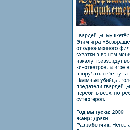
Гвардейцы, мушкетёры
Этим игра «Возвраще
от одноименного фил
схватки в вашем моб
накалу превзойдут вс
кинотеатров. В игре 
прорубать себе путь 
Наёмные убийцы, гол
предатели-гвардейцы
перебить всех, потре
супергероя.
Год выпуска:
2009
Жанр:
Драки
Разработчик:
Herocra