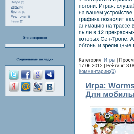
Видео
[0]
погони. Играя, слуш
Игры
[5]
на вашем устройстве
Другое
[4]
Реалтоны
[4]
графика позволит вам
Темы
[2]
анимацию на трассе в
пыли в 12 прекрасных
которых Сен-Тропе, А
Это интересно
обгоны и зрелищные 
Категория:
Игры
| Просм
Социальные закладки
17.06.2012
| Рейтинг: 3.0/
Комментарии:
(0)
Игра: Worms
Для мобиль