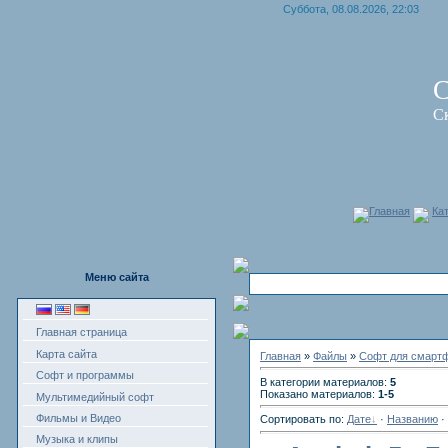
Суббота, 08.08.2026, 22:03
С
С
Главная
Ка
Меню сайта
Главная страница
Карта сайта
Главная
»
Файлы
»
Софт для смарт
Софт и программы
В категории материалов:
5
Показано материалов:
1-5
Мультимедийный софт
Фильмы и Видео
Сортировать по:
Дате
·
Названию
·
Музыка и клипы