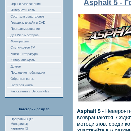
Asphalt 5 - 
Игры и развлечения
Интернет и сеть
Софт для смартфонов
Графика, дизайн и CAD
Программирование
Для Web мастеров
Фотографии
Спутниковое TV
Книги, Литература
Юмор, анекдоты
Другое
Последние публикации
Обратная связь
Гостевая книга
Как скачать с DepositFiles
Категории раздела
Asphalt 5
- Невероятн
возвращаются. Сядьт
Программы
[17]
мотоциклов, среди кот
Мелодии
[4]
Картинки
Участвуйте в 6 разли
[0]