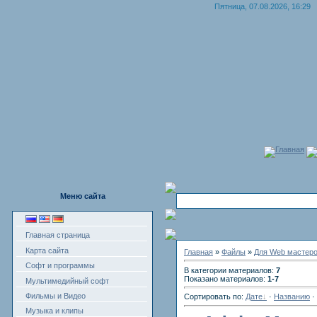
Пятница, 07.08.2026, 16:29
Главная
Меню сайта
Главная страница
Карта сайта
Главная
»
Файлы
»
Для Web мастер
Софт и программы
В категории материалов:
7
Показано материалов:
1-7
Мультимедийный софт
Фильмы и Видео
Сортировать по:
Дате
·
Названию
·
Музыка и клипы