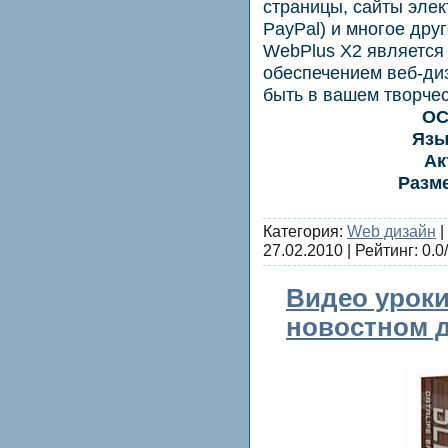
страницы, сайты элек
PayPal) и многое друг
WebPlus X2 являетс
обеспечением веб-ди
быть в вашем творче
ОС
Язы
Ак
Разме
Категория:
Web дизайн
|
27.02.2010
| Рейтинг: 0.0/
Видео уроки
новостном 