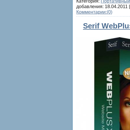
Категория:
Портативный
добавления:
18.04.2011
|
Комментарии:
(0)
Serif WebPlu