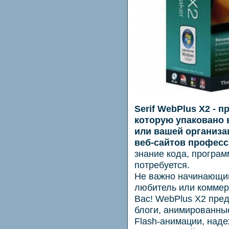
Serif WebPlus X2 - 
которую упаковано 
или вашей организ
веб-сайтов професс
знание кода, програм
потребуется.
Не важно начинающий
любитель или коммерч
Вас! WebPlus X2 пре
блоги, анимированны
Flash-анимации, над