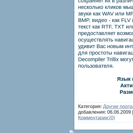
сохраняет их в разл
несколько кликов мыш
звуки как WAV или M
BMP, видео - как FLV
текст как RTF, TXT или
предоставляет возмож
осуществлять навигаци
удивит Вас новым ин
для простоты навигац
Decompiler Trillix мо
пользователя.
Язык 
Акти
Разм
Категория:
Другие прог
добавления:
06.06.2009
|
Комментарии:
(0)