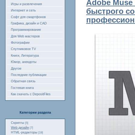
Adobe Muse 
Игры и развлечения
быстрого с
Интернет и сеть
Софт для смартфонов
профессион
Графика, дизайн и CAD
Программирование
Для Web мастеров
Фотографии
Спутниковое TV
Книги, Литература
Юмор, анекдоты
Другое
Последние публикации
Обратная связь
Гостевая книга
Как скачать с DepositFiles
Категории раздела
Скрипты
[5]
Web дизайн
[7]
HTML-редакторы
[19]