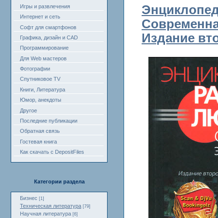
Энциклопед
Игры и развлечения
Интернет и сеть
Современная
Софт для смартфонов
Издание вт
Графика, дизайн и CAD
Программирование
Для Web мастеров
Фотографии
Спутниковое TV
Книги, Литература
Юмор, анекдоты
Другое
Последние публикации
Обратная связь
Гостевая книга
Как скачать с DepositFiles
Категории раздела
Бизнес
[1]
Техническая литература
[79]
Научная литература
[6]