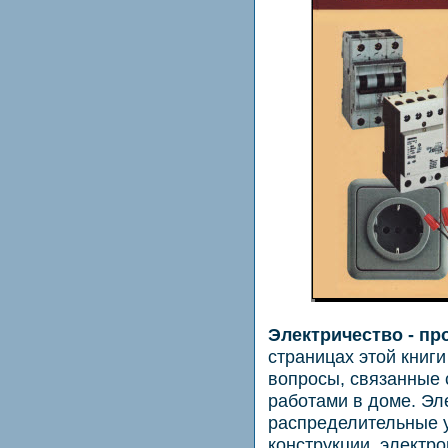
Электричество - пр
страницах этой книги
вопросы, связанные
работами в доме. Эле
распределительные 
конструкции, электр