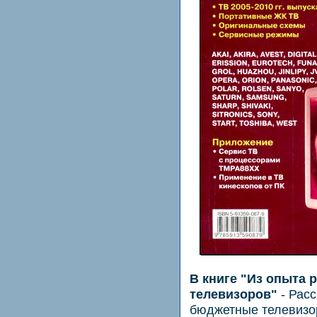
В книге "Из опыта
телевизоров"
- Рас
бюджетные телевизо