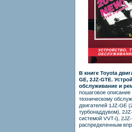
В книге Toyota двиг
GE, 2JZ-GTE. Устро
обслуживание и ре
пошаговое описание 
техническому обслу
двигателей 1JZ-GE (2
турбонаддувом), 2JZ-
системой VVT-i), 2JZ
распределенным впр