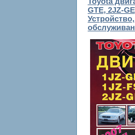
Toyota двиг
GTE, 2JZ-GE
Устройство,
обслуживан