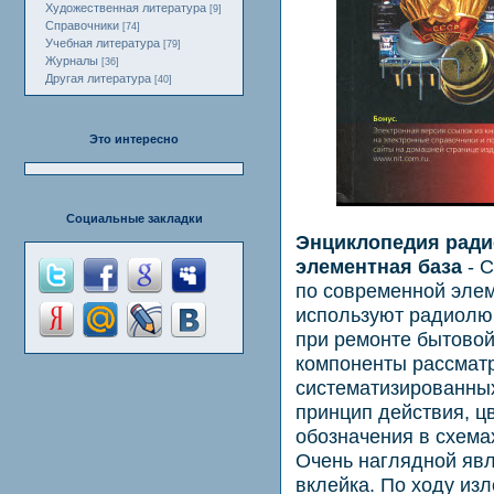
Художественная литература
[9]
Справочники
[74]
Учебная литература
[79]
Журналы
[36]
Другая литература
[40]
Это интересно
Социальные закладки
Энциклопедия ради
элементная база
- С
по современной элем
используют радиолюб
при ремонте бытово
компоненты рассмат
систематизированных
принцип действия, ц
обозначения в схема
Очень наглядной яв
вклейка. По ходу из