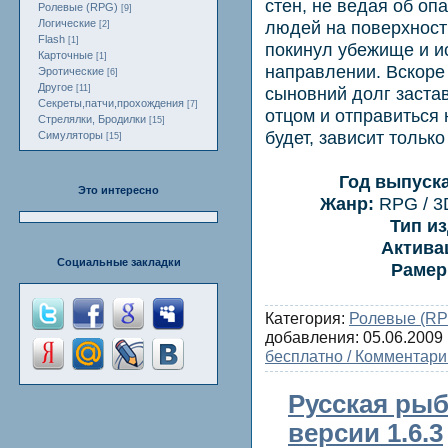
стен, не ведая об оп
Ролевые (RPG)
[9]
Логические
людей на поверхност
[2]
Flash
[1]
покинул убежище и и
Карточные
[1]
направлении. Вскоре
Эротические
[6]
Другое
[11]
сыновний долг заста
Секреты,патчи,прохождения
[7]
отцом и отправиться 
Стрелялки, Бродилки
[15]
будет, зависит только
Симуляторы
[15]
Год выпуска
Это интересно
Жанр:
RPG / 3D
Тип из
Актива
Социальные закладки
Рамер
Категория:
Ролевые (RP
добавления:
05.06.2009
бесплатно / Комментари
Русская рыба
версии 1.6.3