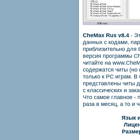
CheMax Rus v8.4
- Э
данных с кодами, па
приблизительно для 8
версия программы C
читайте на www.CheM
содержатся читы (но 
только к PC играм. В
представлены читы д
с классических и зак
Что самое главное -
раза в месяц, а то и 
Язык 
Лицен
Разме