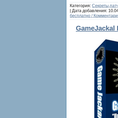
Категория:
Секреты,пат
| Дата добавления:
10.0
бесплатно / Комментари
GameJackal P