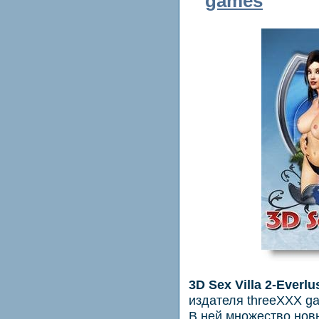
games
3D Sex Villa 2-Everlu
издателя threeXXX g
В ней множество новы