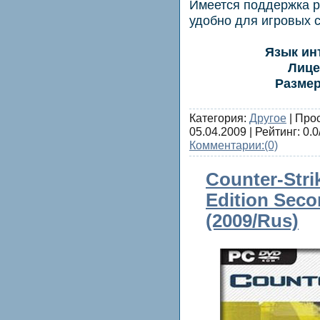
Имеется поддержка ра
удобно для игровых 
Язык ин
Лице
Размер
Категория:
Другое
| Про
05.04.2009
| Рейтинг: 0.0
Комментарии:
(0)
Counter-Stri
Edition Seco
(2009/Rus)