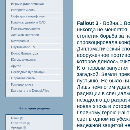
Игры и развлечения
Интернет и сеть
Софт для смартфонов
Fallout 3
- Война... В
Графика, дизайн и CAD
никогда не меняется.
Программирование
столетия борьба за 
Для Web мастеров
Фотографии
спровоцировала кон
Спутниковое TV
Дипломатический спо
Книги, Литература
вооруженное противо
Юмор, анекдоты
которое длилось счи
Другое
Кто первым запустил 
Последние публикации
загадкой. Земля пре
Обратная связь
пустыню. Не было ни
Гостевая книга
Лишь немногим удало
Как скачать с DepositFiles
радиации в специал
незадолго до разраз
новая эпоха в истори
Категории раздела
Главному герою Fallo
свет в одном из убеж
Гонки
[1]
Стратегии
[4]
надежной защитой н
Аркады
[7]