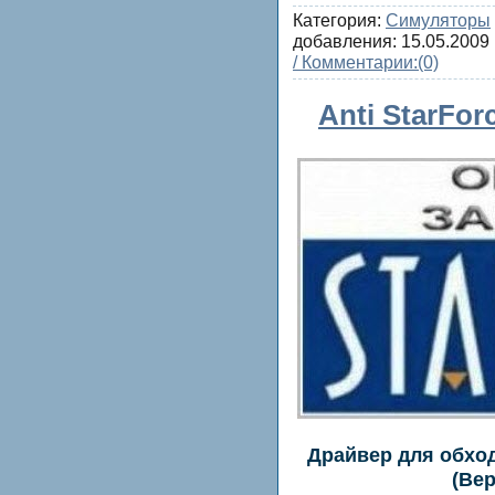
Категория:
Симуляторы
добавления:
15.05.2009
/ Комментарии:
(0)
Anti StarForc
Драйвер для обхода
(Вер