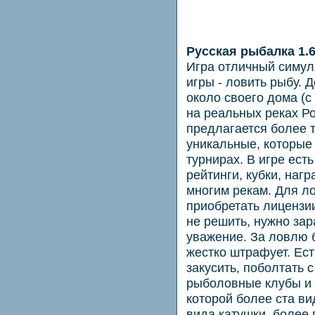
Русская рыбалка 1.6
Игра отличный симул
игры - ловить рыбу. 
около своего дома (с 
на реальных реках Р
предлагается более 
уникальные, которые
турнирах. В игре ест
рейтинги, кубки, наг
многим рекам. Для л
приобретать лицензи
не решить, нужно за
уважение. За ловлю 
жестко штрафует. Ест
закусить, поболтать 
рыболовные клубы и 
которой более ста ви
вида катушки, более