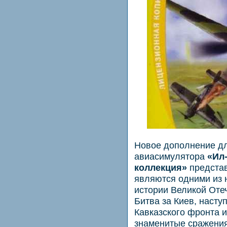
Новое дополнение дл
авиасимулятора
«Ил
коллекция»
представ
являются одними из 
истории Великой Оте
Битва за Киев, насту
Кавказского фронта 
знаменитые сражения 