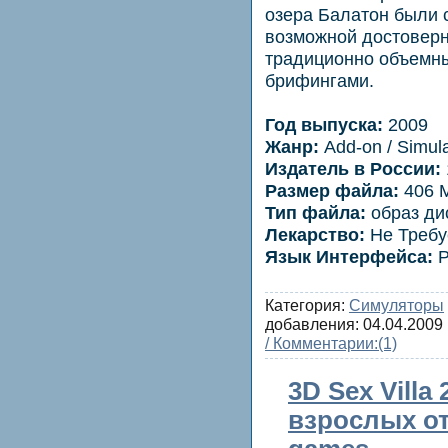
озера Балатон были 
возможной достовер
традиционно объемн
брифингами.
Год выпуска:
2009
Жанр:
Add-on / Simula
Издатель в России:
Размер файла:
406 
Тип файла:
образ ди
Лекарство:
Не Требу
Язык Интерфейса:
Р
Категория:
Симуляторы
добавления:
04.04.2009
/ Комментарии:
(1)
3D Sex Villa 
взрослых от