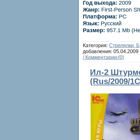
Год выхода:
2009
Жанр:
First-Person S
Платформа:
PC
Язык:
Русский
Размер:
957.1 Mb (Не
Категория:
Стрелялки, 
добавления:
05.04.2009
/ Комментарии:
(0)
Ил-2 Штурм
(Rus/2009/1C